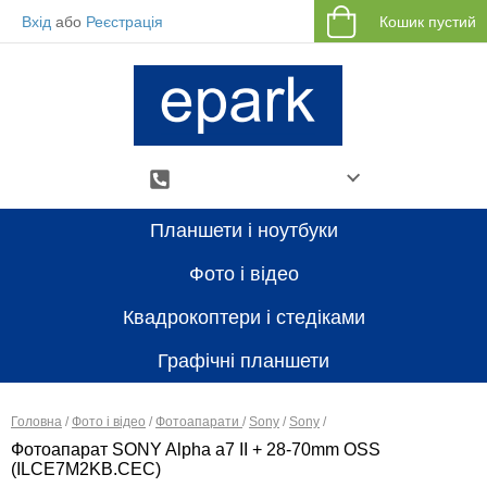
Вхід
або
Реєстрація
Кошик пустий
Планшети і ноутбуки
Зворотній дзвінок
Фото і відео
Viber
Квадрокоптери і стедіками
Telegram
Графічні планшети
E-mail
Головна
/
Фото і відео
/
Фотоапарати
/
Sony
/
Sony
/
Фотоапарат SONY Alpha a7 II + 28-70mm OSS
(ILCE7M2KB.CEC)