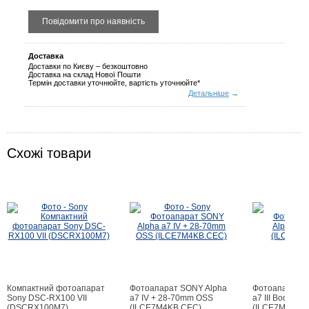
Купити
Доставка
Доставки по Києву – безкоштовно
Доставка на склад Нової Пошти
Термін доставки уточнюйте, вартість уточнюйте*
Детальніше
→
Схожі товари
Компактний фотоапарат
Фотоапарат SONY Alpha
Фотоапарат S
Sony DSC-RX100 VII
a7 IV + 28-70mm OSS
a7 III Body
(DSCRX100M7)
(ILCE7M4KB.CEC)
(ILCE7M3B.C