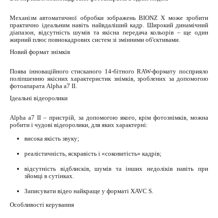
Механізм автоматичної обробки зображень BIONZ X може зробити
практично ідеальним навіть найвдаліший кадр. Широкий динамічний
діапазон, відсутність шумів та якісна передача кольорів – ще один
жирний плюс повнокадрових систем зі змінними об'єктивами.
Новий формат знімків
Поява інноваційного стисканого 14-бітного RAW-формату посприяло
поліпшенню якісних характеристик знімків, зроблених за допомогою
фотоапарата Alpha a7 II.
Ідеальні відеоролики
Alpha a7 II – пристрій, за допомогою якого, крім фотознімків, можна
робити і чудові відеоролики, для яких характерні:
висока якість звуку;
реалістичність, яскравість і «соковитість» кадрів;
відсутність відблисків, шумів та інших недоліків навіть при
зйомці в сутінках.
Записувати відео найкраще у форматі XAVC S.
Особливості керування