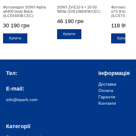
Фотоапарат SONY Alpha
SONY ZV-E10 II + 16-50
Фотоапарат S
a6400 body Black
White (ZVE10M2KW.CEC)
a7S III body
(ILCE6400B.CEC)
(ILCE7SM3B.
46 190 грн
30 190 грн
118 990 г
Купити
Купити
Купити
Тел:
Інформація
Доставка
E-mail:
Оплата
Гарантія
info@epark.com
Контакти
Категорії