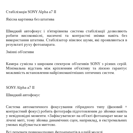
Стабілізація SONY Alpha a7 II
Якісна картинка без штатива
Швидкий автофокус і п'ятирівнева система стабілізації дозволяють
робити високоякісні, насичені та контрастні знімки навіть без
використання штатива. Стабілізатор нівелює шуми, які проявляються в
результаті руху фотоапарата.
Змінні об'єктиви
Камера сумісна з широким спектром об'єктивів SONY з різних серій.
Мінімальна відстань між кріпленням об'єктиву та лінзою гарантує
можливість встановлення найрізноманітніших оптичних систем.
SONY Alpha a7 II
Швидкий автофокус
Система автоматичного фокусування гібридного типу (фазовий +
контрастний фокус) робить фотографа підготовленим до зйомки навіть
у невідповідні моменти. «Зафіксуватися» на об'єкті фотоапарат може за
лічені миті, тому зйомка динамічних сцен, наприклад, в екстремальних
умовах відбувається миттєво.
Всі переваги повнокадрових фотоапаратів в одній моделі