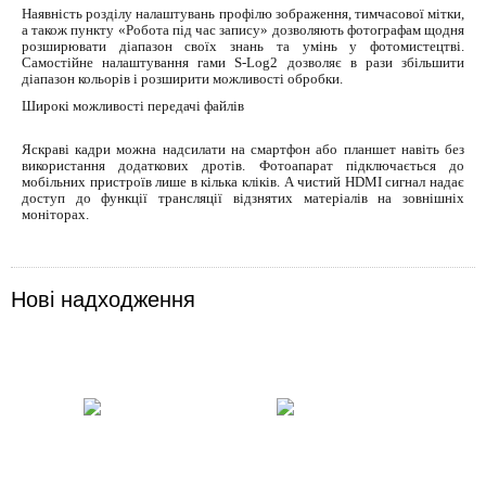
Наявність розділу налаштувань профілю зображення, тимчасової мітки,
а також пункту «Робота під час запису» дозволяють фотографам щодня
розширювати діапазон своїх знань та умінь у фотомистецтві.
Самостійне налаштування гами S-Log2 дозволяє в рази збільшити
діапазон кольорів і розширити можливості обробки.
Широкі можливості передачі файлів
Яскраві кадри можна надсилати на смартфон або планшет навіть без
використання додаткових дротів. Фотоапарат підключається до
мобільних пристроїв лише в кілька кліків. А чистий HDMI сигнал надає
доступ до функції трансляції відзнятих матеріалів на зовнішніх
моніторах.
Нові надходження