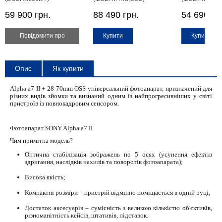
59 900 грн.
88 490 грн.
54 690 гр
Купити
Купити
Купити
Опис
Як купити
Alpha a7 II + 28-70mm OSS універсальний фотоапарат, призначений для
різних видів зйомки та визнаний одним із найпрогресивніших у світі
пристроїв із повнокадровим сенсором.
Фотоапарат SONY Alpha a7 II
Чим примітна модель?
Оптична стабілізація зображень по 5 осях (усунення ефектів
здригання, наслідків нахилів та поворотів фотоапарата);
Висока якість;
Компактні розміри – пристрій відмінно поміщається в одній руці;
Достаток аксесуарів – сумісність з великою кількістю об'єктивів,
різноманітність кейсів, штативів, підставок.