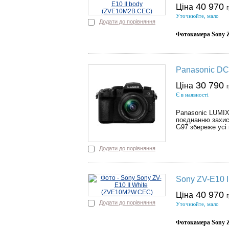
40 970
Ціна
Уточнюйте, мало
Додати до порівняння
Фотокамера Sony Z
Panasonic DC
30 790
Ціна
Є в наявності
Panasonic LUMIX 
поєднанню захист
G97 збереже усі 
Додати до порівняння
Sony ZV-E10 
40 970
Ціна
Додати до порівняння
Уточнюйте, мало
Фотокамера Sony Z