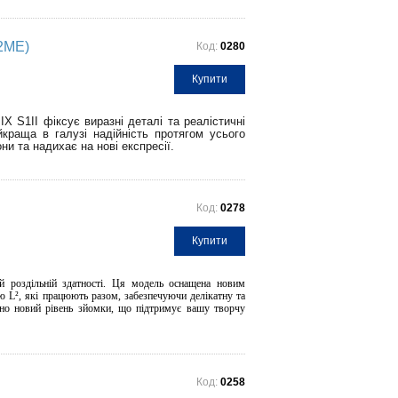
M2ME)
Код:
0280
Купити
 S1II фіксує виразні деталі та реалістичні
йкраща в галузі надійність протягом усього
и та надихає на нові експресії.
Код:
0278
Купити
й роздільній здатності. Ця модель оснащена новим
 L², які працюють разом, забезпечуючи делікатну та
ютно новий рівень зйомки, що підтримує вашу творчу
Код:
0258