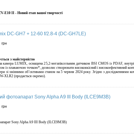
V-E10 II - Новий етап вашої творчості
ix DC-GH7 + 12-60 f/2.8-4 (DC-GH7LE)
9
грн
ується з майстерністю
на камера LUMIX, оснащена 25,2-мегапіксельним датчиком BSI CMOS із PDAF, внутр
исом із плаваючою точкою*, дозволяє створювати високоякісний і високоефективний кон
ри зі змінними об’єктивами станом на 5 червня 2024 року. Згідно з дослідженнями ком
-XLR2 (продається окремо).
ий фотоапарат Sony Alpha A9 III Body (ILCE9M3B)
0
грн
оапарат Sony Alpha A9 III Body (ILCE9M3B)