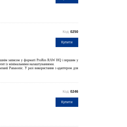
Код:
0250
Купити
ішнім записом у форматі ProRes RAW HQ і першим у
тент із мінімальними налаштуваннями.
панії Panasonic. У разі використання з адаптером для
Код:
0246
Купити