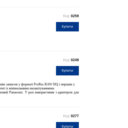
Код:
0259
Купити
Код:
0249
Купити
шнім записом у форматі ProRes RAW HQ і першим у
тент із мінімальними налаштуваннями.
панії Panasonic. У разі використання з адаптером для
Код:
0277
Купити