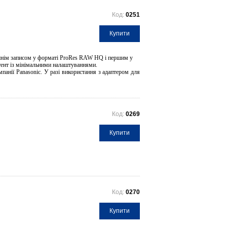
Код:
0251
Купити
шнім записом у форматі ProRes RAW HQ і першим у
тент із мінімальними налаштуваннями.
панії Panasonic. У разі використання з адаптером для
Код:
0269
Купити
Код:
0270
Купити