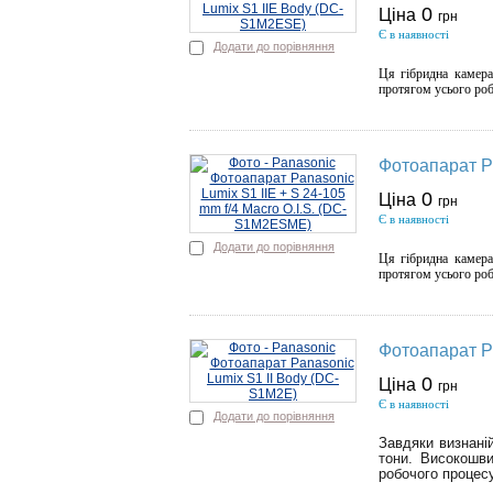
0
Ціна
грн
Є в наявності
Додати до порівняння
Ця гібридна камера
протягом усього роб
Фотоапарат Pa
0
Ціна
грн
Є в наявності
Додати до порівняння
Ця гібридна камера
протягом усього роб
Фотоапарат P
0
Ціна
грн
Є в наявності
Додати до порівняння
Завдяки визнані
тони. Високошви
робочого процес