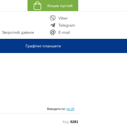
Кошик пустий
Viber
Telegram
Зворотній дзвінок
E-mail
Графічні планшети
Виводити по:
по 20
Код:
0281