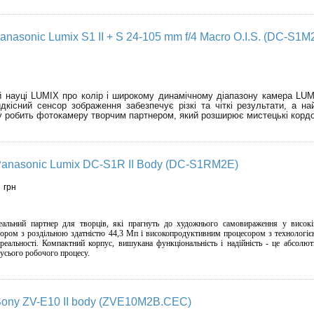
nasonic Lumix S1 II + S 24-105 mm f/4 Macro O.I.S. (DC-S1
й науці LUMIX про колір і широкому динамічному діапазону камера LUMIX
дкісний сенсор зображення забезпечує різкі та чіткі результати, а на
у робить фотокамеру творчим партнером, який розширює мистецькі кордон
anasonic Lumix DC-S1R II Body (DC-S1RM2E)
0
грн
альний партнер для творців, які прагнуть до художнього самовираження у високі
ором з роздільною здатністю 44,3 Мп і високопродуктивним процесором з технологією
реальності. Компактний корпус, вишукана функціональність і надійність - це абсол
 усього робочого процесу.
ony ZV-E10 II body (ZVE10M2B.CEC)