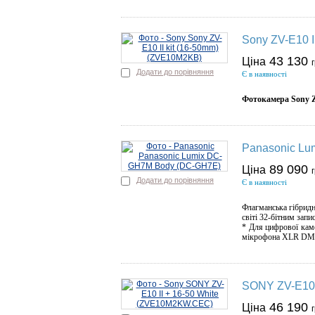
Sony ZV-E10 I
43 130
Ціна
Додати до порівняння
Є в наявності
Фотокамера Sony Z
Panasonic L
89 090
Ціна
Додати до порівняння
Є в наявності
Флагманська гібрид
світі 32-бітним зап
* Для цифрової каме
мікрофона XLR DMW
SONY ZV-E10 
46 190
Ціна