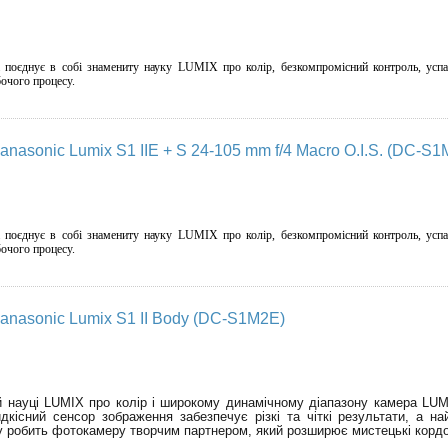
 поєднує в собі знамениту науку LUMIX про колір, безкомпромісний контроль, успа
очого процесу.
nasonic Lumix S1 IIE + S 24-105 mm f/4 Macro O.I.S. (DC-
 поєднує в собі знамениту науку LUMIX про колір, безкомпромісний контроль, успа
очого процесу.
anasonic Lumix S1 II Body (DC-S1M2E)
й науці LUMIX про колір і широкому динамічному діапазону камера LUMIX
дкісний сенсор зображення забезпечує різкі та чіткі результати, а на
у робить фотокамеру творчим партнером, який розширює мистецькі кордон