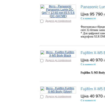
Panasonic Lu
95 790
Ціна
Є в наявності
Додати до порівняння
Флагманська гібрид
світі 32-бітним зап
* Для цифрової каме
мікрофона XLR DMW
Fujifilm X-M5
40 970
Ціна
Додати до порівняння
Є в наявності
Fujifilm X-M5 Body
Fujifilm X-M5 
40 970
Ціна
Додати до порівняння
Є в наявності