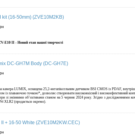
I kit (16-50mm) (ZVE10M2KB)
грн
V-E10 II - Новий етап вашої творчості
umix DC-GH7M Body (DC-GH7E)
грн
на камера LUMIX, оснащена 25,2-мегапіксельним датчиком BSI CMOS із PDAF, внутрі
исом із плаваючою точкою*, дозволяє створювати високоякісний і високоефективний кон
ри зі змінними об’єктивами станом на 5 червня 2024 року. Згідно з дослідженнями ком
-XLR2 (продається окремо).
II + 16-50 White (ZVE10M2KW.CEC)
грн