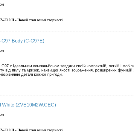
грн
V-E10 II - Новий етап вашої творчості
-G97 Body (C-G97E)
грн
G97 є ідеальним компаньйоном завдяки своїй компактній, легкій і мобіль
у від пилу та бризок, найвищої якості зображення, розширених функцій 
незрівнянні деталі кожної пригоди.
II White (ZVE10M2W.CEC)
грн
V-E10 II - Новий етап вашої творчості