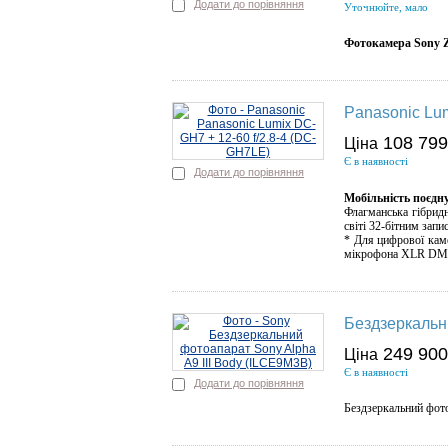
Додати до порівняння
Уточнюйте, мало
Фотокамера Sony Z
Panasonic Lum
108 79
Ціна
Є в наявності
Додати до порівняння
Мобільність поєдн
Флагманська гібрид
світі 32-бітним зап
* Для цифрової каме
мікрофона XLR DMW
Бездзеркальн
249 90
Ціна
Є в наявності
Додати до порівняння
Бездзеркальний фот