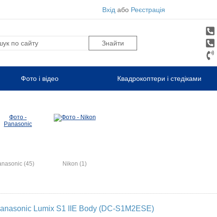
Вхід
або
Реєстрація
Фото і відео
Квадрокоптери і стедіками
nasonic (45)
Nikon (1)
anasonic Lumix S1 IIE Body (DC-S1M2ESE)