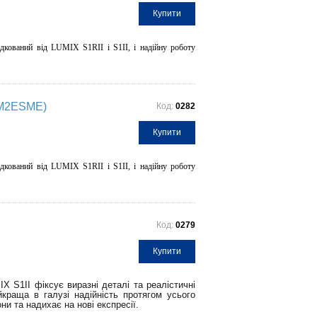
Купити
дкований від LUMIX S1RII і S1II, і надійну роботу
S1M2ESME)
Код:
0282
Купити
дкований від LUMIX S1RII і S1II, і надійну роботу
Код:
0279
Купити
 S1II фіксує виразні деталі та реалістичні
йкраща в галузі надійність протягом усього
и та надихає на нові експресії.