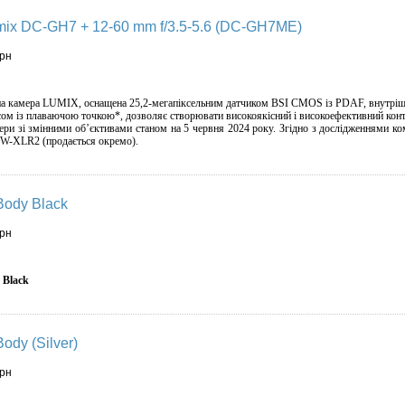
mix DC-GH7 + 12-60 mm f/3.5-5.6 (DC-GH7ME)
грн
на камера LUMIX, оснащена 25,2-мегапіксельним датчиком BSI CMOS із PDAF, внутрі
исом із плаваючою точкою*, дозволяє створювати високоякісний і високоефективний кон
ри зі змінними об’єктивами станом на 5 червня 2024 року. Згідно з дослідженнями ком
-XLR2 (продається окремо).
 Body Black
грн
 Black
Body (Silver)
грн