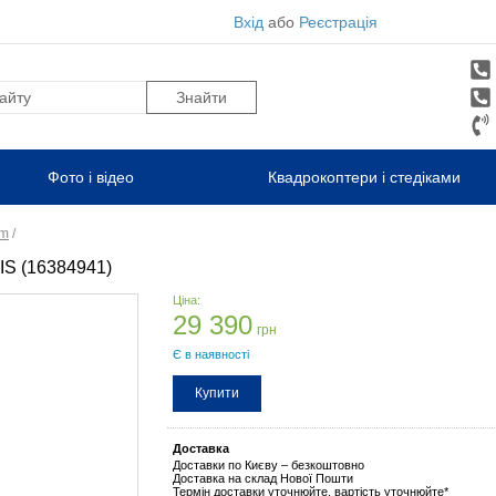
Вхід
або
Реєстрація
Фото і відео
Квадрокоптери і стедіками
lm
/
OIS (16384941)
Ціна:
29 390
грн
Є в наявності
Купити
Доставка
Доставки по Києву – безкоштовно
Доставка на склад Нової Пошти
Термін доставки уточнюйте, вартість уточнюйте*