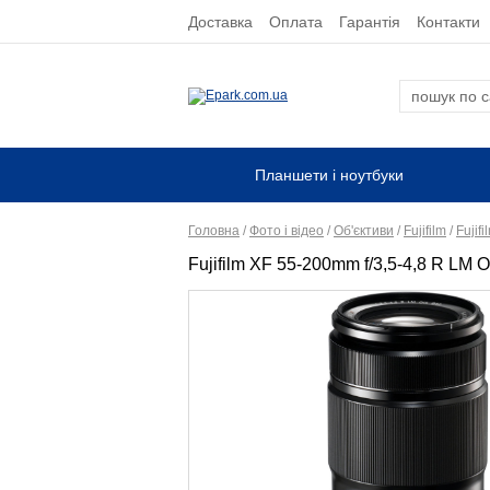
Доставка
Оплата
Гарантія
Контакти
Планшети і ноутбуки
Головна
/
Фото і відео
/
Об'єктиви
/
Fujifilm
/
Fujifi
Fujifilm XF 55-200mm f/3,5-4,8 R LM 