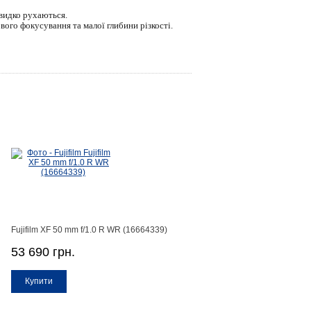
швидко рухаються.
ого фокусування та малої глибини різкості.
Fujifilm XF 50 mm f/1.0 R WR (16664339)
53 690 грн.
Купити