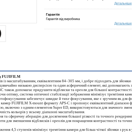
Детальніше
Гарантія
Гарантія від виробника
Детальніше
ід FUJIFILM
в із масштабуванням, еквівалентним 84–305 мм, і добре підходить для зйомки 
адзвичайно низькою дисперсією та один асферичний елемент, які допомагають 
EBC також допомагає придушити відблиски та ореоли для більшої контрастності 
чи оптику, система оптичної стабілізації зображення мінімізує тремтіння каме
автофокусування забезпечує швидке й тихе фокусування, яке є зручним як для фот
 камер FUJIFILM X-mount формату APS-C і пропонує еквівалентний діапазон фо
єю, включно з одним елементом Super ED, використовуються для значного зме
очність кольорів у всьому діапазоні масштабування.
 та сферичну аберацію для досягнення більшої різкості та точного рендеринг
ти для зменшення відблисків і ореолів для покращення контрастності та точно
ження 4,5 ступенів мінімізує тремтіння камери для більш чіткої зйомки з рук 