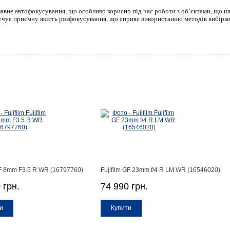
лавне автофокусування, що особливо корисно під час роботи з об’єктами, що 
чує приємну якість розфокусування, що сприяє використанню методів вибірков
XF 8mm F3.5 R WR (16797760)
Fujifilm GF 23mm f/4 R LM WR (16546020)
 грн.
74 990 грн.
и
Купити