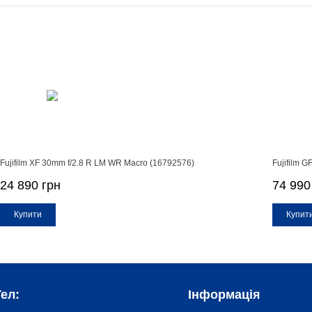
Fujifilm XF 30mm f/2.8 R LM WR Macro (16792576)
Fujifilm 
24 890 грн
74 990
Купити
Купит
ел:
Інформація