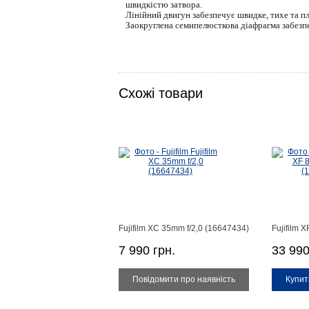
швидкістю затвора.
Лінійний двигун забезпечує швидке, тихе та п
Заокруглена семипелюсткова діафрагма забезпе
Схожі товари
Fujifilm XC 35mm f/2,0 (16647434)
Fujifilm 
7 990 грн.
33 990
Купит
Купити