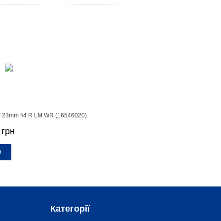
GF 23mm f/4 R LM WR (16546020)
 грн
и
Категорії