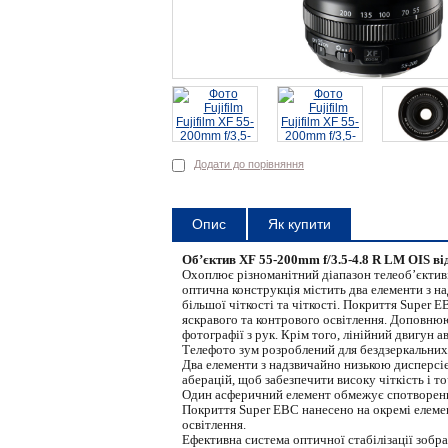
Додати до порівняння
Опис
Як купити
Об’єктив XF 55-200mm f/3.5-4.8 R LM OIS в
Охоплює різноманітний діапазон телеоб’єктиві
оптична конструкція містить два елементи з н
більшої чіткості та чіткості. Покриття Super 
яскравого та контрового освітлення. Доповнюю
фотографії з рук. Крім того, лінійний двигун 
Телефото зум розроблений для бездзеркальних
Два елементи з надзвичайно низькою дисперсі
аберацій, щоб забезпечити високу чіткість і т
Один асферичний елемент обмежує спотворення
Покриття Super EBC нанесено на окремі елемен
освітлення.
Ефективна система оптичної стабілізації зобра