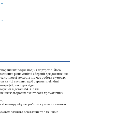
→
→
спортивних подій, подій і портретів. Його
зменшити різноманітні аберації для досягнення
та точності кольорів під час роботи в умовах
ри на 4,5 ступеня, щоб отримати чіткіші
ографій, так і для відео.
кусної відстані 84-305 мм.
ншення кольорових окантовок і хроматичних
у.
сті кольору під час роботи в умовах сильного
в умовах слабкого освітлення та з меншою