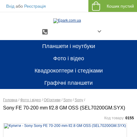
Вхід
або
Реєстрація
Кошик пустий
Планшети і ноутбуки
Зворотній дзвінок
Фото і відео
Viber
Квадрокоптери і стедіками
Telegram
Графічні планшети
E-mail
Головна
/
Фото і відео
/
Об'єктиви
/
Sony
/
Sony
/
Sony FE 70-200 mm f/2.8 GM OSS (SEL70200GM.SYX)
Код товару:
0155