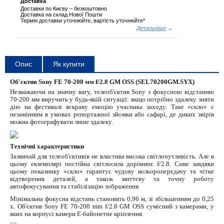
Доставка
Доставки по Києву – безкоштовно
Доставка на склад Нової Пошти
Термін доставки уточнюйте, вартість уточнюйте*
Детальніше
→
Опис
Як купити
Об'єктив Sony FE 70-200 мм f/2.8 GM OSS (SEL70200GM.SYX)
Незважаючи на значну вагу, телеоб'єктив Sony з фокусною відстанню
70-200 мм виручить у будь-якій ситуації: якщо потрібно здалеку зняти
дію на фестивалі яскраву емоцію учасника заходу. Таке «скло» є
незамінним в умовах репортажної зйомки або сафарі, де диких звірів
можна фотографувати лише здалеку.
Технічні характеристики
Зазвичай для телеоб'єктивів не властива висока світлочутливість. Але в
цьому екземплярі постійна світлосила дорівнює f/2.8. Саме завдяки
цьому показнику «скло» гарантує чудову кольоропередачу та чітке
відтворення деталей, а також миттєву та точну роботу
автофокусування та стабілізацію зображення.
Мінімальна фокусна відстань становить 0,96 м, зі збільшенням до 0,25
х. Об'єктив Sony FE 70-200 mm f/2.8 GM OSS сумісний з камерами, у
яких на корпусі камери Е-байонетне кріплення.