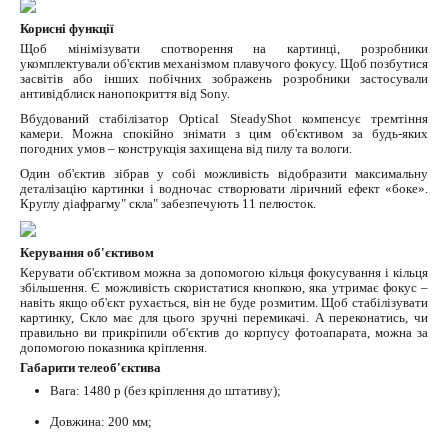
Корисні функції
Щоб мінімізувати спотворення на картинці, розробники
укомплектували об'єктив механізмом плавучого фокусу. Щоб позбутися
засвітів або інших побічних зображень розробники застосували
антивідблиск нанопокриття від Sony.
Вбудований стабілізатор Optical SteadyShot компенсує тремтіння
камери. Можна спокійно знімати з цим об'єктивом за будь-яких
погодних умов – конструкція захищена від пилу та вологи.
Один об'єктив зібрав у собі можливість відобразити максимальну
деталізацію картинки і водночас створювати ліричний ефект «боке».
Круглу діафрагму" скла" забезпечують 11 пелюсток.
Керування об'єктивом
Керувати об'єктивом можна за допомогою кільця фокусування і кільця
збільшення. Є можливість скористатися кнопкою, яка утримає фокус –
навіть якщо об'єкт рухається, він не буде розмитим. Щоб стабілізувати
картинку, Скло має для цього зручні перемикачі. А переконатись, чи
правильно ви прикріпили об'єктив до корпусу фотоапарата, можна за
допомогою показника кріплення.
Габарити телеоб'єктива
Вага: 1480 р (без кріплення до штативу);
Довжина: 200 мм;