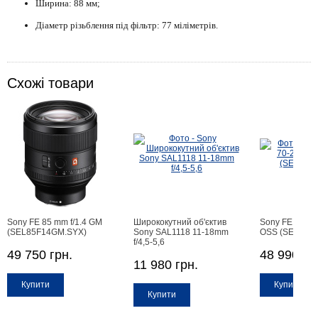
Ширина: 88 мм;
Діаметр різьблення під фільтр: 77 міліметрів.
Схожі товари
Sony FE 85 mm f/1.4 GM
Ширококутний об'єктив
Sony FE 70-20
(SEL85F14GM.SYX)
Sony SAL1118 11-18mm
OSS (SEL7020
f/4,5-5,6
49 750 грн.
48 990 гр
11 980 грн.
Купити
Купити
Купити