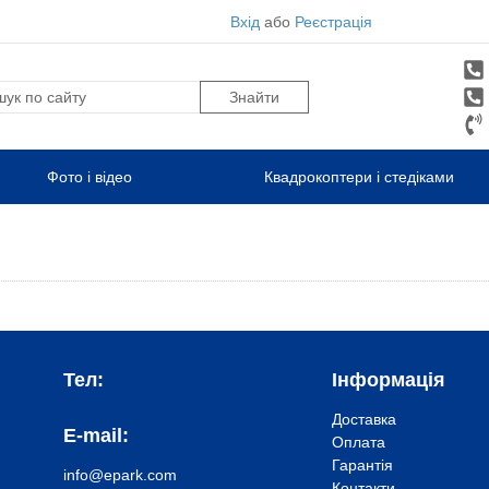
Вхід
або
Реєстрація
Фото і відео
Квадрокоптери і стедіками
Тел:
Інформація
Доставка
E-mail:
Оплата
Гарантія
info@epark.com
Контакти