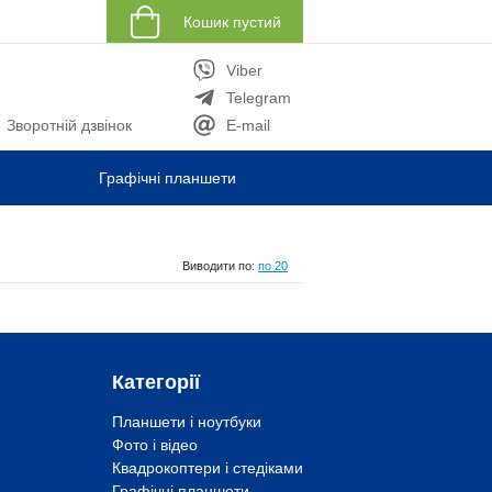
Кошик пустий
Viber
Telegram
Зворотній дзвінок
E-mail
Графічні планшети
Виводити по:
по 20
Категорії
Планшети і ноутбуки
Фото і відео
Квадрокоптери і стедіками
Графічні планшети