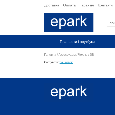
Доставка
Оплата
Гарантія
Контакти
Планшети і ноутбуки
Головна
/
Аксессуары
/
Чехлы
/
SB
Сортувати:
За назвою